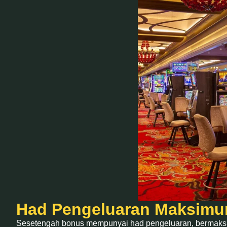
Had Pengeluaran Maksim
Sesetengah bonus mempunyai had pengeluaran, bermaksu