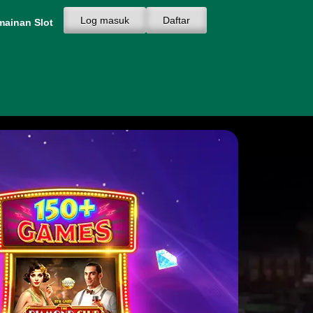
Log masuk
Daftar
mainan Slot