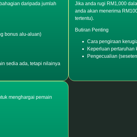
bahagian daripada jumlah
Jika anda rugi RM1,000 dal
anda akan menerima RM100 
tertentu).
Butiran Penting
g bonus alu-aluan)
Cara pengiraan kerugi
Keperluan pertaruhan 
Pengecualian (seseten
 sedia ada, tetapi nilainya
ntuk menghargai pemain