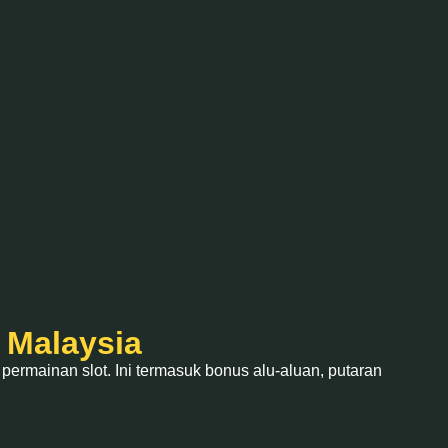
 Malaysia
mainan slot. Ini termasuk bonus alu-aluan, putaran