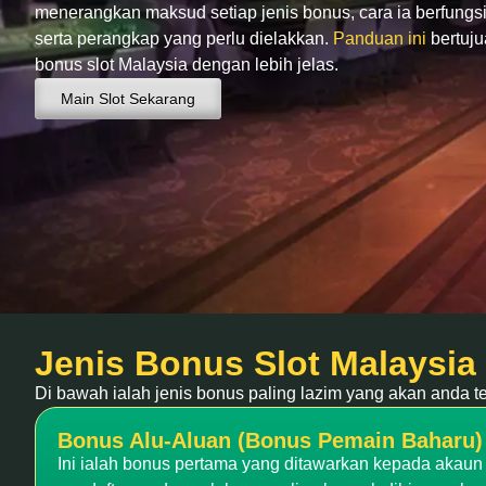
menerangkan maksud setiap jenis bonus, cara ia berfungsi
serta perangkap yang perlu dielakkan.
Panduan ini
bertuj
bonus slot Malaysia dengan lebih jelas.
Main Slot Sekarang
Jenis Bonus Slot Malaysia
Di bawah ialah jenis bonus paling lazim yang akan anda t
Bonus Alu-Aluan (Bonus Pemain Baharu)
Ini ialah bonus pertama yang ditawarkan kepada akaun