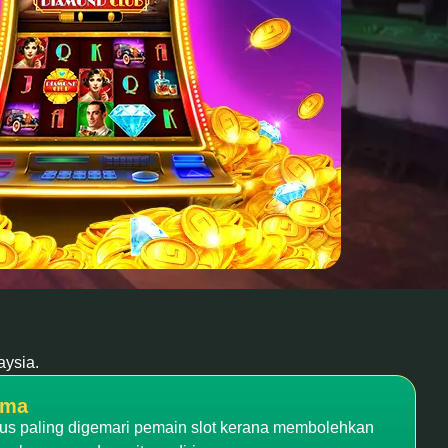
aysia.
uma
us paling digemari pemain slot kerana membolehkan