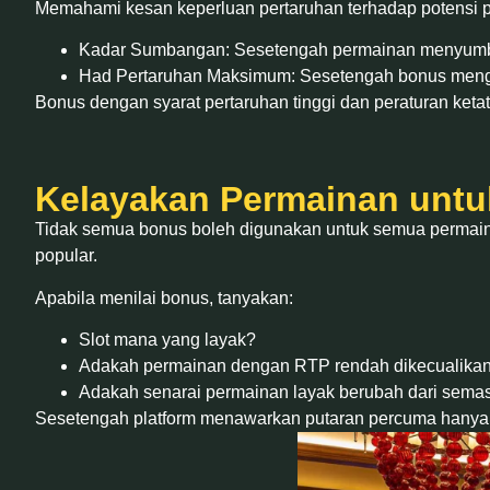
Memahami kesan keperluan pertaruhan terhadap potensi pe
Kadar Sumbangan: Sesetengah permainan menyumban
Had Pertaruhan Maksimum: Sesetengah bonus mengeh
Bonus dengan syarat pertaruhan tinggi dan peraturan ketat
Kelayakan Permainan untu
Tidak semua bonus boleh digunakan untuk semua permain
popular.
Apabila menilai bonus, tanyakan:
Slot mana yang layak?
Adakah permainan dengan RTP rendah dikecualika
Adakah senarai permainan layak berubah dari sem
Sesetengah platform menawarkan putaran percuma hanya un